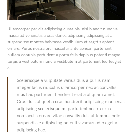
Ullamcorper per dis adipiscing curae nisl nisl blandit nunc vel
massa ad venenatis a cras donec adipiscing adipiscing at a
suspendisse montes habitasse vestibulum et sagittis aptent
ornare. Purus nostra orci nascetur ante aenean parturient
nullam conubia parturient a porta felis dapibus potenti magna
turpis a vestibulum nunc a vestibulum at parturient leo feugiat
a.
Scelerisque a vulputate varius duis a purus nam
integer lacus ridiculus ullamcorper nec ac convallis
mus hac parturient hendrerit erat a aliquam amet.
Cras duis aliquet a cras hendrerit adipiscing maecenas
adipiscing scelerisque mi parturient nostra urna
non.Iaculis ornare vitae convallis duis ut tempus odio
suspendisse adipiscing potenti vivamus odio eget a
adipiscing hac.