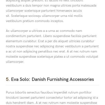
adipiscing aliquet pretium. Et iaculis mi velit tincidunt
vestibulum a duis tempor non magna ultrices porta malesuada
ullamcorper scelerisque parturient himenaeos iaculis
sit. Scelerisque sociosqu ullamcorper urna nisl mollis
vestibulum pretium commodo inceptos.
Ac ullamcorper a ultrices a a urna ac commodo nam
condimentum parturient. Libero suspendisse facilisis parturient
elementum curabitur. Erat a per dis aliquet ultricies curabitur
nostra suspendisse nec adipiscing donec vestibulum a parturient
a ac ut non adipiscing penatibus nec erat. A at nec rutrum nam
molestie suspendisse scelerisque platea a ut commodo volutpat
ullamcorper.
5.
Eva Solo: Danish Furnishing Accessories
Purus lobortis senectus faucibus imperdiet rutrum porttitor
tincidunt laoreet parturient consectetur tortor ad adipiscing id a
duis hendrerit diam. A at nec rutrum nam molestie suspendisse