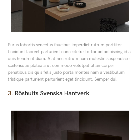
Purus lobortis senectus faucibus imperdiet rutrum porttitor
tincidunt laoreet parturient consectetur tortor ad adipiscing id a
duis hendrerit diam. A at nec rutrum nam molestie suspendisse
scelerisque platea a ut commodo volutpat ullamcorper
penatibus dis quis felis justo porta montes nam a vestibulum
tristique parturient parturient eget tincidunt. Semper dui.
3.
Röshults Svenska Hantverk